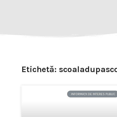
Etichetă: scoaladupasc
INFORMAȚII DE INTERES PUBLIC