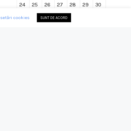
24
25
26
27
28
29
30
31
setări cookies
SUNT DE ACORD
« apr.