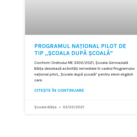
PROGRAMUL NAȚIONAL PILOT DE
TIP ,,ȘCOALA DUPĂ ȘCOALĂ”
Conform Ordinului ME 3300/2021, Școala Gimnazială
Băița derulează activități remediale în cadrul Programului
național pilot,, Școala după școală” pentru elevii eligibili
care:
CITEȘTE ÎN CONTINUARE
Școala Băița
03/03/2021