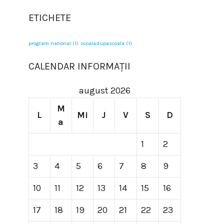
ETICHETE
program national
(1)
scoaladupascoala
(1)
CALENDAR INFORMAȚII
august 2026
M
L
Mi
J
V
S
D
a
1
2
3
4
5
6
7
8
9
10
11
12
13
14
15
16
17
18
19
20
21
22
23